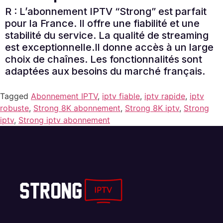
R : L’abonnement IPTV “Strong” est parfait
pour la France. Il offre une fiabilité et une
stabilité du service. La qualité de streaming
est exceptionnelle.Il donne accès à un large
choix de chaînes. Les fonctionnalités sont
adaptées aux besoins du marché français.
Tagged
Abonnement IPTV
,
iptv fiable
,
iptv rapide
,
iptv
robuste
,
Strong 8K abonnement
,
Strong 8K iptv
,
Strong
iptv
,
Strong iptv abonnement