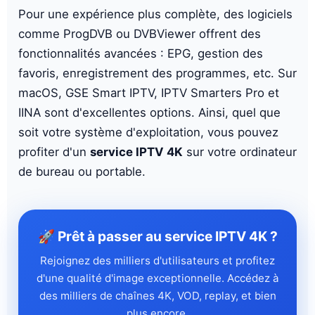
Pour une expérience plus complète, des logiciels
comme ProgDVB ou DVBViewer offrent des
fonctionnalités avancées : EPG, gestion des
favoris, enregistrement des programmes, etc. Sur
macOS, GSE Smart IPTV, IPTV Smarters Pro et
IINA sont d'excellentes options. Ainsi, quel que
soit votre système d'exploitation, vous pouvez
profiter d'un
service IPTV 4K
sur votre ordinateur
de bureau ou portable.
🚀 Prêt à passer au service IPTV 4K ?
Rejoignez des milliers d'utilisateurs et profitez
d'une qualité d'image exceptionnelle. Accédez à
des milliers de chaînes 4K, VOD, replay, et bien
plus encore.