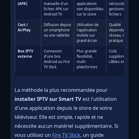
(APK)
manuelle d'un
applications
nécessite un
fichier APK sur
non disponibles
gestionnaire de
Android TV
sur le store
fichiers
Cast /
Diffusion depuis
Utilisation de
Qualité
AirPlay
un smartphone
l'application
dépendante du
ou une tablette
mobile sur
réseau, moins
grand écran
pratique
Box IPTV
Connexion
Plus grande
Coût
externe
d'une box
flexibilité,
supplémentaire,
Android ou Fire
multi-
câbles en plus
TV Stick
plateformes
La méthode la plus recommandée pour
installer IPTV sur Smart TV
est l'utilisation
d'une application depuis le store de votre
téléviseur. Elle est simple, rapide et ne
nécessite aucun matériel supplémentaire. Si
vous utilisez un
Fire TV Stick
, un guide