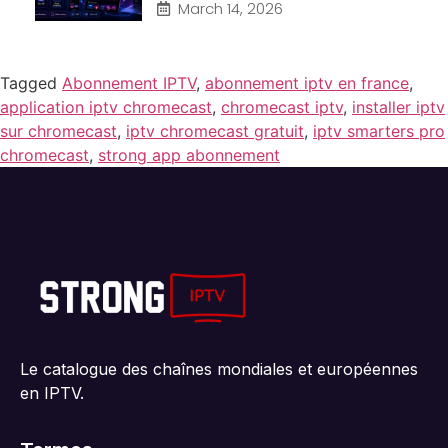
March 14, 2026
Tagged
Abonnement IPTV
,
abonnement iptv en france
,
application iptv chromecast
,
chromecast iptv
,
installer iptv
sur chromecast
,
iptv chromecast gratuit
,
iptv smarters pro
chromecast
,
strong app abonnement
Le catalogue des chaînes mondiales et européennes
en IPTV.