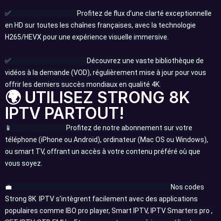
✅
Qualité Supérieure:
Profitez de flux d’une clarté exceptionnelle
en HD sur toutes les chaînes françaises, avec la technologie
H265/HEVX pour une expérience visuelle immersive.
✅
VOD multilingue et 4K:
Découvrez une vaste bibliothèque de
vidéos à la demande (VOD), régulièrement mise à jour pour vous
offrir les derniers succès mondiaux en qualité 4K.
🌍 UTILISEZ STRONG 8K
IPTV PARTOUT!
📱
Multidispositif:
Profitez de notre abonnement sur votre
téléphone (iPhone ou Android), ordinateur (Mac OS ou Windows),
ou smart TV, offrant un accès à votre contenu préféré où que
vous soyez.
💼
Compatibilité Avec Vos Applications Préférées:
Nos codes
Strong 8K IPTV s’intègrent facilement avec des applications
populaires comme IBO pro player, Smart IPTV, IPTV Smarters pro ,