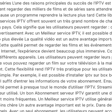
t séries L’une des raisons principales du succès de l’IPTV es
vent regarder des milliers de films et de séries sans attendre
pause un programme reprendre la lecture plus tard Cette libe
s services IPTV offrent souvent un très grand nombre de c
 pays. Cela signifie que les utilisateurs peuvent regarder :
vertissement Avec un Meilleur service IPTV, il est possible
éo plus élevée La qualité vidéo est un autre avantage impor
ette qualité permet de regarder les films et les événements
 Internet, l’expérience devient beaucoup plus immersive. C
différents appareils. Les utilisateurs peuvent regarder leu
ue vous pouvez regarder un film sur votre télévision à la ma
ette flexibilité rend l’IPTV très pratique pour les utilisat
simple. Par exemple, il est possible d’installer iptv sur box
 il suffit d’entrer les informations de votre abonnement. Ens
é permet à presque tout le monde d’utiliser l’IPTV. Stream
ur utilisé. Un bon Abonnement serveur IPTV garantit une dif
 moins fréquentes. Un Meilleur service IPTV utilise généra
moins chère Un autre avantage important est le prix. Dans
ls. Avec un seul abonnement, les utilisateurs peuvent accé