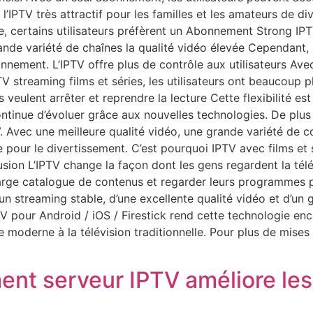
’IPTV très attractif pour les familles et les amateurs de di
e, certains utilisateurs préfèrent un Abonnement Strong I
rande variété de chaînes la qualité vidéo élevée Cependant, 
nement. L’IPTV offre plus de contrôle aux utilisateurs Avec la
streaming films et séries, les utilisateurs ont beaucoup plus
 veulent arrêter et reprendre la lecture Cette flexibilité es
n continue d’évoluer grâce aux nouvelles technologies. De plu
. Avec une meilleure qualité vidéo, une grande variété de c
e pour le divertissement. C’est pourquoi IPTV avec films et
usion L’IPTV change la façon dont les gens regardent la télé
n large catalogue de contenus et regarder leurs programme
d’un streaming stable, d’une excellente qualité vidéo et d’u
 pour Android / iOS / Firestick rend cette technologie enco
moderne à la télévision traditionnelle. Pour plus de mises à 
t serveur IPTV améliore les