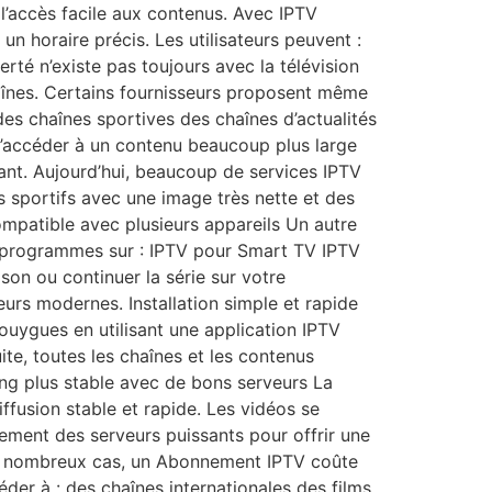
t l’accès facile aux contenus. Avec IPTV
 un horaire précis. Les utilisateurs peuvent :
rté n’existe pas toujours avec la télévision
haînes. Certains fournisseurs proposent même
 des chaînes sportives des chaînes d’actualités
 d’accéder à un contenu beaucoup plus large
tant. Aujourd’hui, beaucoup de services IPTV
 sportifs avec une image très nette et des
ompatible avec plusieurs appareils Un autre
rs programmes sur : IPTV pour Smart TV IPTV
ison ou continuer la série sur votre
eurs modernes. Installation simple et rapide
 bouygues en utilisant une application IPTV
uite, toutes les chaînes et les contenus
ing plus stable avec de bons serveurs La
fusion stable et rapide. Les vidéos se
lement des serveurs puissants pour offrir une
 de nombreux cas, un Abonnement IPTV coûte
der à : des chaînes internationales des films