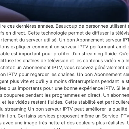
aire ces dernières années. Beaucoup de personnes utilisent a
s en direct. Cette technologie permet de diffuser la télévisi
tement du serveur utilisé. Un bon Abonnement serveur IPTV p
allons expliquer comment un serveur IPTV performant amélior
able est important pour profiter d’un streaming fluide. Qu
ffuse les chaînes de télévision et les contenus vidéo via Int
s achetez un Abonnement IPTV, vous recevez généralement 
ation IPTV pour regarder les chaînes. Un bon Abonnement ser
gent plus vite et qu’il y a moins d’interruptions pendant le 
s les plus importants pour une bonne expérience IPTV. Si le 
 des coupures pendant les programmes en direct. Un abonnem
 et les vidéos restent fluides. Cette stabilité est particul
é du streaming Un bon serveur IPTV peut améliorer la qualit
éfinition. Certains services proposent même un Service IPTV
avec une image très nette et des couleurs plus réalistes. 