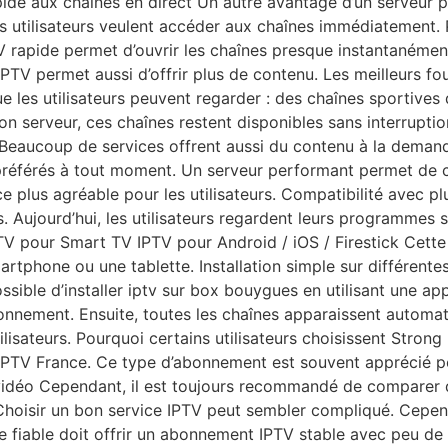
ide aux chaînes en direct Un autre avantage d’un serveur pe
es utilisateurs veulent accéder aux chaînes immédiatement.
rapide permet d’ouvrir les chaînes presque instantanément
TV permet aussi d’offrir plus de contenu. Les meilleurs fou
 les utilisateurs peuvent regarder : des chaînes sportives 
n serveur, ces chaînes restent disponibles sans interruptio
. Beaucoup de services offrent aussi du contenu à la demand
 préférés à tout moment. Un serveur performant permet de c
e plus agréable pour les utilisateurs. Compatibilité avec p
. Aujourd’hui, les utilisateurs regardent leurs programmes 
V pour Smart TV IPTV pour Android / iOS / Firestick Cette
artphone ou une tablette. Installation simple sur différentes
ssible d’installer iptv sur box bouygues en utilisant une appl
abonnement. Ensuite, toutes les chaînes apparaissent automat
lisateurs. Pourquoi certains utilisateurs choisissent Strong
IPTV France. Ce type d’abonnement est souvent apprécié pou
déo Cependant, il est toujours recommandé de comparer dif
hoisir un bon service IPTV peut sembler compliqué. Cepend
vice fiable doit offrir un abonnement IPTV stable avec peu de