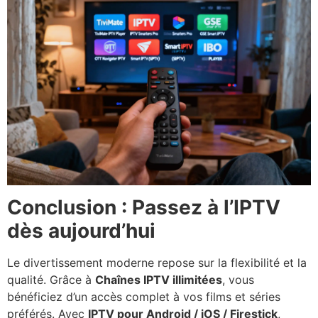
Conclusion : Passez à l’IPTV
dès aujourd’hui
Le divertissement moderne repose sur la flexibilité et la
qualité. Grâce à
Chaînes IPTV illimitées
, vous
bénéficiez d’un accès complet à vos films et séries
préférés. Avec
IPTV pour Android / iOS / Firestick
,