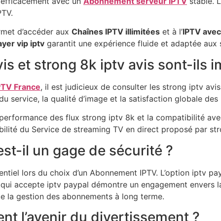
r efficacement avec un
Abonnement serveur IPTV
stable. L
PTV.
met d’accéder aux
Chaînes IPTV illimitées
et à l’
IPTV avec 
ayer vip iptv
garantit une expérience fluide et adaptée aux
is et strong 8k iptv avis sont-ils 
PTV France
, il est judicieux de consulter les strong iptv avi
u service, la qualité d’image et la satisfaction globale des u
 performance des flux strong iptv 8k et la compatibilité a
iabilité du Service de streaming TV en direct proposé par str
st-il un gage de sécurité ?
ntiel lors du choix d’un Abonnement IPTV. L’option iptv pa
eur qui accepte iptv paypal démontre un engagement envers l
ilite la gestion des abonnements à long terme.
ent l’avenir du divertissement ?