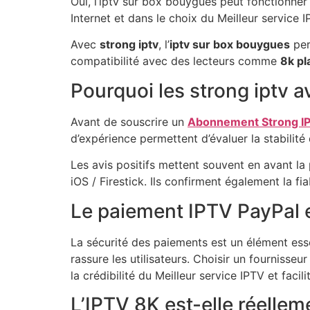
Oui, l’iptv sur box bouygues peut fonctionne
Internet et dans le choix du Meilleur service I
Avec
strong iptv
, l’
iptv sur box bouygues
per
compatibilité avec des lecteurs comme
8k pl
Pourquoi les strong iptv av
Avant de souscrire un
Abonnement Strong I
d’expérience permettent d’évaluer la stabilité d
Les avis positifs mettent souvent en avant la
iOS / Firestick. Ils confirment également la f
Le paiement IPTV PayPal e
La sécurité des paiements est un élément esse
rassure les utilisateurs. Choisir un fourniss
la crédibilité du Meilleur service IPTV et fac
L’IPTV 8K est-elle réellem