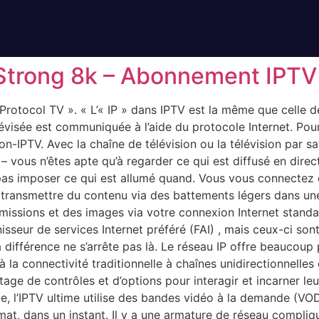
 Strong 8k – Abonnement IPTV
t Protocol TV ». « L’« IP » dans IPTV est la même que celle d
évisée est communiquée à l’aide du protocole Internet. Pou
on-IPTV. Avec la chaîne de télévision ou la télévision par sa
 – vous n’êtes apte qu’à regarder ce qui est diffusé en dire
pas imposer ce qui est allumé quand. Vous vous connectez 
de transmettre du contenu via des battements légers dans un
 émissions et des images via votre connexion Internet standa
nisseur de services Internet préféré (FAI) , mais ceux-ci so
 différence ne s’arrête pas là. Le réseau IP offre beaucoup 
 à la connectivité traditionnelle à chaînes unidirectionnelles
ge de contrôles et d’options pour interagir et incarner leu
e, l’IPTV ultime utilise des bandes vidéo à la demande (V
rmat, dans un instant. Il y a une armature de réseau compli