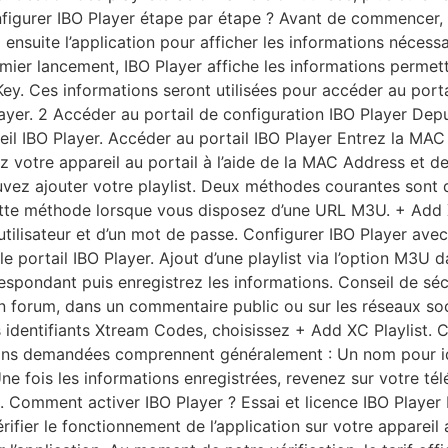
figurer IBO Player étape par étape ? Avant de commencer, in
ensuite l’application pour afficher les informations nécessai
er lancement, IBO Player affiche les informations permettan
y. Ces informations seront utilisées pour accéder au porta
ayer. 2 Accéder au portail de configuration IBO Player Depu
areil IBO Player. Accéder au portail IBO Player Entrez la MA
 votre appareil au portail à l’aide de la MAC Address et d
vez ajouter votre playlist. Deux méthodes courantes sont d
 cette méthode lorsque vous disposez d’une URL M3U. + Add 
tilisateur et d’un mot de passe. Configurer IBO Player avec
e portail IBO Player. Ajout d’une playlist via l’option M3U
respondant puis enregistrez les informations. Conseil de sé
un forum, dans un commentaire public ou sur les réseaux so
identifiants Xtream Codes, choisissez + Add XC Playlist. Co
ons demandées comprennent généralement : Un nom pour ident
ne fois les informations enregistrées, revenez sur votre tél
les. Comment activer IBO Player ? Essai et licence IBO Play
ifier le fonctionnement de l’application sur votre appareil a