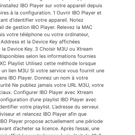
stallez IBO Player sur votre appareil depuis
res à la configuration. 1 Ouvrir IBO Player et
t d’identifier votre appareil. Notez
il de gestion IBO Player. Relevez la MAC
is votre téléphone ou votre ordinateur,
C Address et la Device Key affichées
e la Device Key. 3 Choisir M3U ou Xtream
isponibles selon les informations fournies
XC Playlist Utilisez cette méthode lorsque
 un lien M3U Si votre service vous fournit une
 dans IBO Player. Donnez un nom à votre
curité Ne publiez jamais votre URL M3U, votre
ciaux. Configurer IBO Player avec Xtream
nfiguration d’une playlist IBO Player avec
ifier votre playlist. L’adresse du serveur.
éviseur et relancez IBO Player afin que
er IBO Player propose actuellement une période
vant d’acheter sa licence. Après l’essai, une