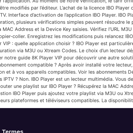
 l’application. Au moment de notre vérification, le tarif offi
être modifiés par l’éditeur. L’achat de la licence IBO Player
 Interface d’activation de l’application IBO Player. IBO Play
iguration, plusieurs vérifications simples peuvent résoudre 
la MAC Address et la Device Key saisies. Vérifiez l’URL M3U
opier-coller. Enregistrez les modifications puis relancez I
 VIP : quelle application choisir ? IBO Player est particulièr
guration via M3U ou Xtream Codes. Le choix d’un lecteur d
r notre guide 8K Player VIP pour découvrir une autre solu
abonnement compatible ? Après avoir installé votre lecteur
tion et à vos appareils compatibles. Voir les abonnements 
es IPTV ? Non. IBO Player est un lecteur multimédia. Vous d
outer une playlist sur IBO Player ? Récupérez la MAC Addre
estion IBO Player puis ajoutez votre playlist via M3U ou Xtr
eurs plateformes et téléviseurs compatibles. La disponibili
Termes