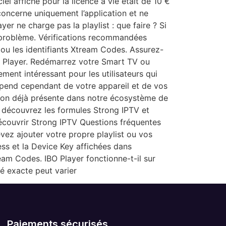
ciel affiché pour la licence à vie était de 10 €
 concerne uniquement l’application et ne
er ne charge pas la playlist : que faire ? Si
le problème. Vérifications recommandées
 ou les identifiants Xtream Codes. Assurez-
BO Player. Redémarrez votre Smart TV ou
ement intéressant pour les utilisateurs qui
épend cependant de votre appareil et de vos
tion déjà présente dans notre écosystème de
, découvrez les formules Strong IPTV et
Découvrir Strong IPTV Questions fréquentes
evez ajouter votre propre playlist ou vos
ss et la Device Key affichées dans
eam Codes. IBO Player fonctionne-t-il sur
té exacte peut varier
Paiements sécurisés