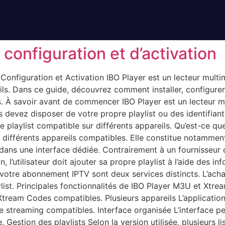
configuration et d’activation
, Configuration et Activation IBO Player est un lecteur multi
ls. Dans ce guide, découvrez comment installer, configurer
 À savoir avant de commencer IBO Player est un lecteur mult
devez disposer de votre propre playlist ou des identifian
e playlist compatible sur différents appareils. Qu’est-ce qu
 différents appareils compatibles. Elle constitue notamment
 dans une interface dédiée. Contrairement à un fournisseur
ion, l’utilisateur doit ajouter sa propre playlist à l’aide des
 votre abonnement IPTV sont deux services distincts. L’achat
st. Principales fonctionnalités de IBO Player M3U et Xtre
Xtream Codes compatibles. Plusieurs appareils L’application
 streaming compatibles. Interface organisée L’interface pe
. Gestion des playlists Selon la version utilisée, plusieurs l