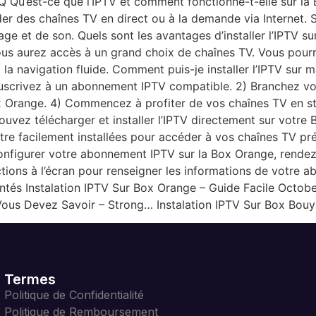
Q Qu’est-ce que l’IPTV et comment fonctionne-t-elle sur la 
der des chaînes TV en direct ou à la demande via Internet. S
ge et de son. Quels sont les avantages d’installer l’IPTV su
s aurez accès à un grand choix de chaînes TV. Vous pour
 la navigation fluide. Comment puis-je installer l’IPTV sur 
uscrivez à un abonnement IPTV compatible. 2) Branchez vot
 Orange. 4) Commencez à profiter de vos chaînes TV en str
uvez télécharger et installer l’IPTV directement sur votre
être facilement installées pour accéder à vos chaînes TV p
nfigurer votre abonnement IPTV sur la Box Orange, rendez
ructions à l’écran pour renseigner les informations de votr
tés Instalation IPTV Sur Box Orange – Guide Facile Octo
ous Devez Savoir – Strong… Instalation IPTV Sur Box Bouy
Termes
Politique de Confidentialité
Politique de Remboursement