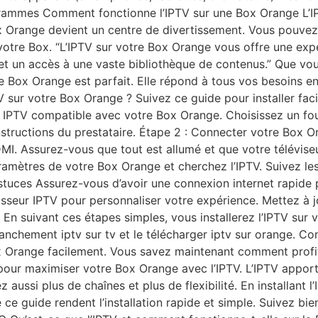
grammes Comment fonctionne l’IPTV sur une Box Orange L’IPT
ox Orange devient un centre de divertissement. Vous pouve
e votre Box. “L’IPTV sur votre Box Orange vous offre une exp
et un accès à une vaste bibliothèque de contenus.” Que vous
e Box Orange est parfait. Elle répond à tous vos besoins en
TV sur votre Box Orange ? Suivez ce guide pour installer fac
PTV compatible avec votre Box Orange. Choisissez un four
structions du prestataire. Étape 2 : Connecter votre Box Or
I. Assurez-vous que tout est allumé et que votre téléviseu
ramètres de votre Box Orange et cherchez l’IPTV. Suivez les
astuces Assurez-vous d’avoir une connexion internet rapide
nisseur IPTV pour personnaliser votre expérience. Mettez à 
. En suivant ces étapes simples, vous installerez l’IPTV su
branchement iptv sur tv et le télécharger iptv sur orange. C
x Orange facilement. Vous savez maintenant comment profit
l pour maximiser votre Box Orange avec l’IPTV. L’IPTV app
z aussi plus de chaînes et plus de flexibilité. En installant
 ce guide rendent l’installation rapide et simple. Suivez b