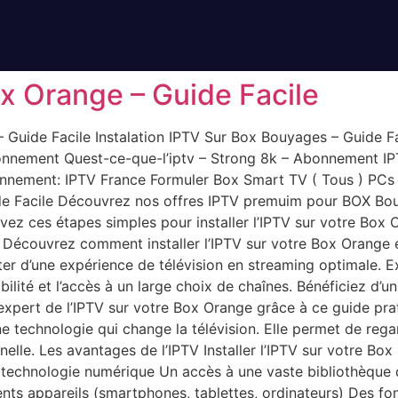
ox Orange – Guide Facile
– Guide Facile Instalation IPTV Sur Box Bouyages – Guide 
nnement Quest-ce-que-l’iptv – Strong 8k – Abonnement IP
onnement: IPTV France Formuler Box​ Smart TV ( Tous ) PCs 
ide Facile Découvrez nos offres IPTV premuim pour BOX B
uivez ces étapes simples pour installer l’IPTV sur votre Bo
ir Découvrez comment installer l’IPTV sur votre Box Orange
er d’une expérience de télévision en streaming optimale. E
ilité et l’accès à un large choix de chaînes. Bénéficiez d’un
expert de l’IPTV sur votre Box Orange grâce à ce guide prat
ne technologie qui change la télévision. Elle permet de regard
tionnelle. Les avantages de l’IPTV Installer l’IPTV sur votre
a technologie numérique Un accès à une vaste bibliothèque
érents appareils (smartphones, tablettes, ordinateurs) Des 